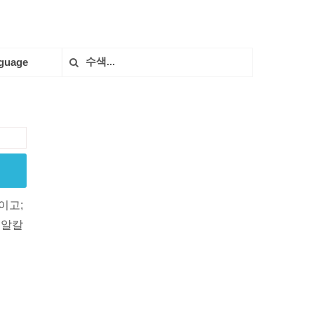
guage
이고;
 알칼