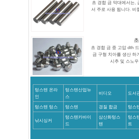
초 경합 금 막대에서는, 급
서 주로 사용 됩니다. 비철
초
초 경합 금 중 고압 dth
금 구형 치아를 생산 하
시추 및 스노우
텅스텐 온라
텅스텐산업뉴
비디오
도서
인
스
텅스텐 텅스
텅스텐
경질 합금
텅스
텅스텐카바이
삼산화텅스
텅스
낚시싱커
드
텐
트