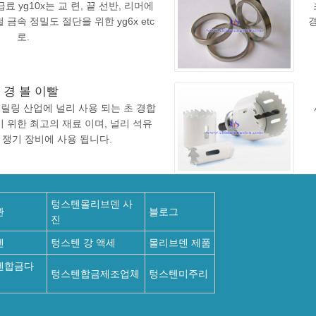
료 yg10x는 교 련, 끝 선반, 리머에
 금속 정밀도 절단을 위한 yg6x etc
로.
 경 볼 이빨
 드릴링 산업에 널리 사용 되는 초 경합
기 위한 최고의 재료 이며, 널리 석유
 쟁기 장비에 사용 됩니다.
텅스텐몰리브덴 사
관
블로그
진
텐
텅스텐 강 액세
몰리브덴 제품
텐합금다
텅스텐합금제조업체
텅스텐미주리